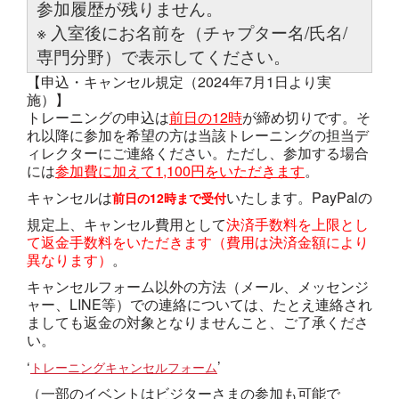
参加履歴が残りません。
※ 入室後にお名前を（チャプター名/氏名/
専門分野）で表示してください。
【申込・キャンセル規定（2024年7月1日より実
施）】
トレーニングの申込は
前日の12時
が締め切りです。そ
れ以降に参加を希望の方は当該トレーニングの担当デ
ィレクターにご連絡ください。ただし、参加する場合
には
参加費に加えて1,100円をいただきます
。
キャンセルは
いたします。PayPalの
前日の12時まで受付
規定上、キャンセル費用として
決済手数料を上限とし
て返金手数料をいただきます（費用は決済金額により
異なります）
。
キャンセルフォーム以外の方法（メール、メッセンジ
ャー、LINE等）での連絡については、たとえ連絡され
ましても返金の対象となりませんこと、ご了承くださ
い。
‘
’
トレーニングキャンセルフォーム
（一部のイベントはビジターさまの参加も可能で