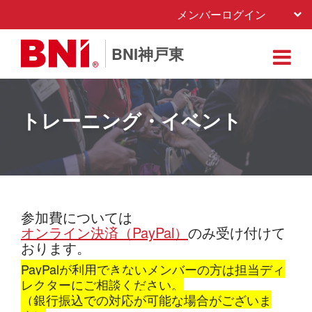
メンバーログイン
BNI神戸東
トレーニング・イベント
参加費については
オンライン決済（PayPal）
のみ受け付けて
おります。
PayPalが利用できないメンバーの方は
担当ディ
レクターにご相談ください。
（銀行振込での対応が可能な場合がございま