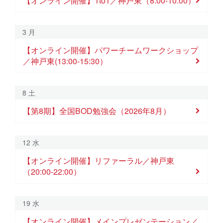
【オンライン開催】1to1／神戸東（8:00-10:00）
26
27
28
29
30
31
1
【オンライン開催】BNIベーシックトレーニング／神戸東（7:00-10
【オンライン開
3 月
2
3
4
5
6
7
8
【オンライン開催】パワーチームワークショップ／神戸東(13:
【第8期】全
【オンライン開催】パワーチームワークショップ
／神戸東(13:00-15:30）
9
10
11
12
13
14
15
【オンライン開催】リファーラル／神戸東（2
8 土
16
17
18
19
20
21
22
【第8期】全国BOD勉強会（2026年8月）
【オンライン開催】リファーラル／神戸東（1
【オンライン開催】ネッ
【オンライン開催】メインプレゼンテーション
23
24
25
26
27
28
29
12 水
【オンライン開催】加入率アップのためのワークショップ／神戸東（8:
【オンライン開催】ウィークリープレゼンテーション
【オンライン開催】メンバ
【オンライン
【オンライン開催】リファーラル／神戸東
【オンライン開催】BN
（20:00-22:00）
30
31
1
2
3
4
5
【オンライン開催】メインプレゼンテーション
【オンライン開催】加入率アップ
【オンライン開催】ウィ
【オンライン
19 水
【オンライン開催】パワーチームワ
【オンライン開催】メインプレゼンテーション／