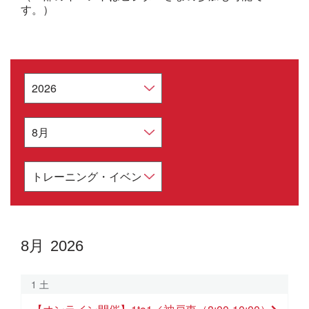
す。）
8月 2026
8月
2026
1 土
日
月
火
水
木
金
土