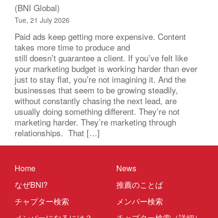
(BNI Global)
Tue, 21 July 2026
Paid ads keep getting more expensive. Content
takes more time to produce and
still doesn’t guarantee a client. If you’ve felt like
your marketing budget is working harder than ever
just to stay flat, you’re not imagining it. And the
businesses that seem to be growing steadily,
without constantly chasing the next lead, are
usually doing something different. They’re not
marketing harder. They’re marketing through
relationships. That […]
Home
News
なぜBNI?
推薦のことば
チャプター検索
メンバー検索
メンバーになるには？
チャプター検索（詳細）