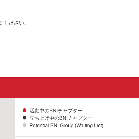
てください。
活動中のBNIチャプター
立ち上げ中のBNIチャプター
Potential BNI Group (Waiting List)